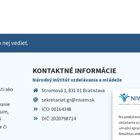
 nej vedieť.
KONTAKTNÉ INFORMÁCIE
Národný inštitút vzdelávania a mládeže
sti ako
Stromová 1, 831 01 Bratislava
sekretariat.gr@nivam.sk
anie
IČO: 00164348
skum,
Na poskytova
DIČ: 2020798714
é
ukladanie a/
 či
umožní spraco
Nesúhlas aleb