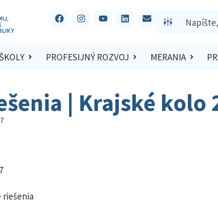
 ŠKOLY
PROFESIJNÝ ROZVOJ
MERANIA
PR
iešenia | Krajské kolo
17
7
 riešenia