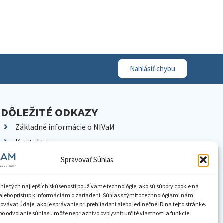
Nahlásiť chybu
DÔLEŽITÉ ODKAZY
Základné informácie o NIVaM
Kontakty
Kariéra
Spravovať Súhlas
Kde nás nájdete
Pracoviská NIVaM
nie tých najlepších skúseností používame technológie, ako sú súbory cookie na
alebo prístup k informáciám o zariadení. Súhlas s týmito technológiami nám
Dokumenty inštitúcie
vávať údaje, ako je správanie pri prehliadaní alebo jedinečné ID na tejto stránke.
o odvolanie súhlasu môže nepriaznivo ovplyvniť určité vlastnosti a funkcie.
Knižnica