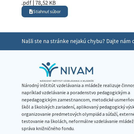
.pdf | 78,52 KB
Stiahnuť súbor
Našli ste na stránke nejakú chybu? Dajte nám o
Národný inštitút vzdelávania a mládeže realizuje činno
napríklad vzdelávanie a poradenstvo pedagogickým a
nepedagogickým zamestnancom, metodické usmerňov
škôl a školských zariadení, aplikovaný pedagogický vý
organizovanie predmetových olympiád a súťaží, extern
testovanie na školách, neformálne vzdelávanie mládeže
správa knižničného fondu.