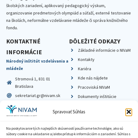
školských zariadení, aplikovaný pedagogický výskum,
organizovanie predmetových olympiád a súťaží, externé testovanie
na školách, neformálne vzdelávanie mládeže či správa knižničného
fondu.
KONTAKTNÉ
DÔLEŽITÉ ODKAZY
Základné informácie o NIVaM
INFORMÁCIE
Kontakty
Národný inštitút vzdelávania a
mládeže
Kariéra
Kde nás nájdete
Stromová 1, 831 01
Bratislava
Pracoviská NIVaM
sekretariat.gr@nivam.sk
Dokumenty inštitúcie
IČO: 00164348
Knižnica
Spravovať Súhlas
DIČ: 2020798714
Na poskytovanie tých najlepších skúseností používame technológie, ako sú
súbory cookie na ukladanie a/alebo prístup k informáciám o zariadení. Súhlas s