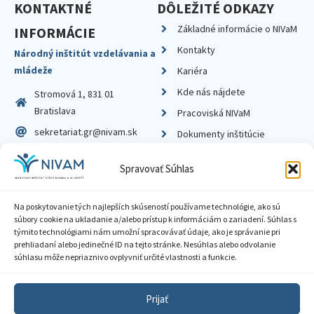
KONTAKTNÉ
DÔLEŽITÉ ODKAZY
Základné informácie o NIVaM
INFORMÁCIE
Kontakty
Národný inštitút vzdelávania a
mládeže
Kariéra
Kde nás nájdete
Stromová 1, 831 01
Bratislava
Pracoviská NIVaM
sekretariat.gr@nivam.sk
Dokumenty inštitúcie
IČO: 00164348
Knižnica
Spravovať Súhlas
DIČ: 2020798714
Na poskytovanie tých najlepších skúseností používame technológie, ako sú
súbory cookie na ukladanie a/alebo prístup k informáciám o zariadení. Súhlas s
týmito technológiami nám umožní spracovávať údaje, ako je správanie pri
prehliadaní alebo jedinečné ID na tejto stránke. Nesúhlas alebo odvolanie
Zásady ochrany súkromia
súhlasu môže nepriaznivo ovplyvniť určité vlastnosti a funkcie.
Vyhlásenie o prístupnosti
Prijať
Sprístupnenie informácií