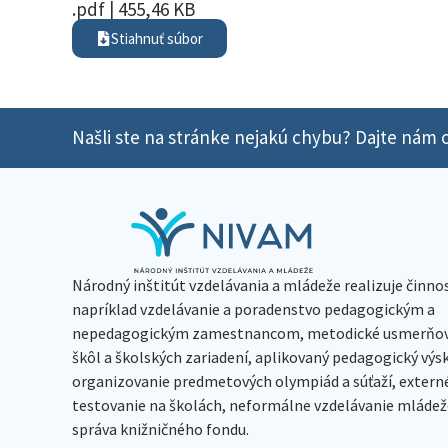
.pdf | 455,46 KB
Stiahnuť súbor
Našli ste na stránke nejakú chybu? Dajte nám o
Národný inštitút vzdelávania a mládeže realizuje činno
napríklad vzdelávanie a poradenstvo pedagogickým a
nepedagogickým zamestnancom, metodické usmerňov
škôl a školských zariadení, aplikovaný pedagogický vý
organizovanie predmetových olympiád a súťaží, extern
testovanie na školách, neformálne vzdelávanie mládeže
správa knižničného fondu.