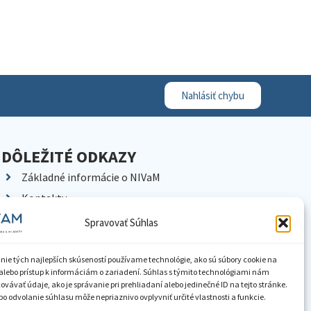
Nahlásiť chybu
DÔLEŽITÉ ODKAZY
Základné informácie o NIVaM
Kontakty
Kariéra
Spravovať Súhlas
Kde nás nájdete
Pracoviská NIVaM
nie tých najlepších skúseností používame technológie, ako sú súbory cookie na
alebo prístup k informáciám o zariadení. Súhlas s týmito technológiami nám
Dokumenty inštitúcie
vávať údaje, ako je správanie pri prehliadaní alebo jedinečné ID na tejto stránke.
o odvolanie súhlasu môže nepriaznivo ovplyvniť určité vlastnosti a funkcie.
Knižnica