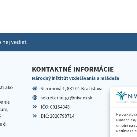
 nej vedieť.
KONTAKTNÉ INFORMÁCIE
Národný inštitút vzdelávania a mládeže
sti ako
Stromová 1, 831 01 Bratislava
sekretariat.gr@nivam.sk
anie
IČO: 00164348
skum,
Na poskytova
DIČ: 2020798714
é
ukladanie a/
 či
umožní spraco
Nesúhlas aleb