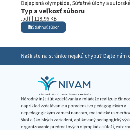
Dejepisná olympiáda
,
Súťažné úlohy a autorské
Typ a veľkosť súboru
.pdf | 118,96 KB
Stiahnuť súbor
Našli ste na stránke nejakú chybu? Dajte nám o
Národný inštitút vzdelávania a mládeže realizuje činno
napríklad vzdelávanie a poradenstvo pedagogickým a
nepedagogickým zamestnancom, metodické usmerňov
škôl a školských zariadení, aplikovaný pedagogický vý
organizovanie predmetových olympiád a súťaží, extern