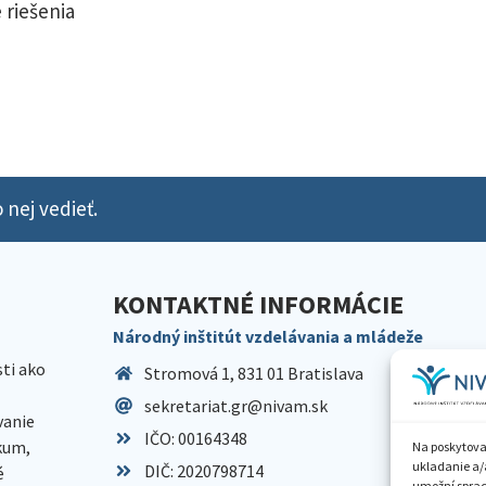
 riešenia
 nej vedieť.
KONTAKTNÉ INFORMÁCIE
Národný inštitút vzdelávania a mládeže
sti ako
Stromová 1, 831 01 Bratislava
sekretariat.gr@nivam.sk
anie
IČO: 00164348
skum,
Na poskytova
ukladanie a/
DIČ: 2020798714
é
umožní spraco