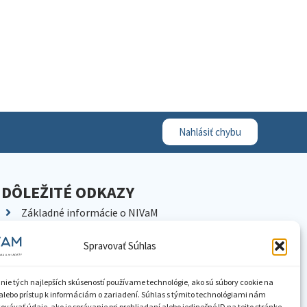
Nahlásiť chybu
DÔLEŽITÉ ODKAZY
Základné informácie o NIVaM
Kontakty
Spravovať Súhlas
Kariéra
Kde nás nájdete
nie tých najlepších skúseností používame technológie, ako sú súbory cookie na
Pracoviská NIVaM
alebo prístup k informáciám o zariadení. Súhlas s týmito technológiami nám
vávať údaje, ako je správanie pri prehliadaní alebo jedinečné ID na tejto stránke.