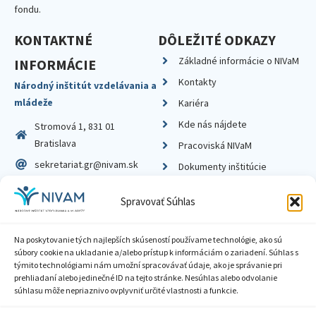
fondu.
KONTAKTNÉ
DÔLEŽITÉ ODKAZY
Základné informácie o NIVaM
INFORMÁCIE
Kontakty
Národný inštitút vzdelávania a
mládeže
Kariéra
Kde nás nájdete
Stromová 1, 831 01
Bratislava
Pracoviská NIVaM
sekretariat.gr@nivam.sk
Dokumenty inštitúcie
IČO: 00164348
Knižnica
Spravovať Súhlas
DIČ: 2020798714
Na poskytovanie tých najlepších skúseností používame technológie, ako sú
súbory cookie na ukladanie a/alebo prístup k informáciám o zariadení. Súhlas s
týmito technológiami nám umožní spracovávať údaje, ako je správanie pri
prehliadaní alebo jedinečné ID na tejto stránke. Nesúhlas alebo odvolanie
Zásady ochrany súkromia
súhlasu môže nepriaznivo ovplyvniť určité vlastnosti a funkcie.
Vyhlásenie o prístupnosti