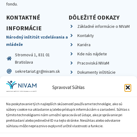
fondu.
KONTAKTNÉ
DÔLEŽITÉ ODKAZY
Základné informácie o NIVaM
INFORMÁCIE
Kontakty
Národný inštitút vzdelávania a
mládeže
Kariéra
Kde nás nájdete
Stromová 1, 831 01
Bratislava
Pracoviská NIVaM
sekretariat.gr@nivam.sk
Dokumenty inštitúcie
IČO: 00164348
Knižnica
Spravovať Súhlas
DIČ: 2020798714
Na poskytovanie tých najlepších skúseností používame technológie, ako sú
súbory cookie na ukladanie a/alebo prístup k informáciám o zariadení. Súhlas s
týmito technológiami nám umožní spracovávať údaje, ako je správanie pri
prehliadaní alebo jedinečné ID na tejto stránke. Nesúhlas alebo odvolanie
Zásady ochrany súkromia
súhlasu môže nepriaznivo ovplyvniť určité vlastnosti a funkcie.
Vyhlásenie o prístupnosti