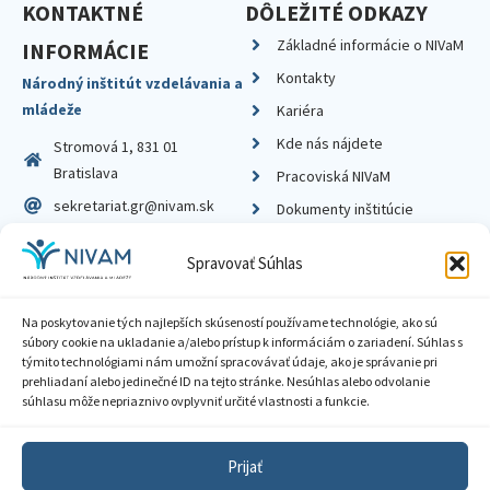
KONTAKTNÉ
DÔLEŽITÉ ODKAZY
Základné informácie o NIVaM
INFORMÁCIE
Kontakty
Národný inštitút vzdelávania a
mládeže
Kariéra
Kde nás nájdete
Stromová 1, 831 01
Bratislava
Pracoviská NIVaM
sekretariat.gr@nivam.sk
Dokumenty inštitúcie
IČO: 00164348
Knižnica
Spravovať Súhlas
DIČ: 2020798714
Na poskytovanie tých najlepších skúseností používame technológie, ako sú
súbory cookie na ukladanie a/alebo prístup k informáciám o zariadení. Súhlas s
týmito technológiami nám umožní spracovávať údaje, ako je správanie pri
prehliadaní alebo jedinečné ID na tejto stránke. Nesúhlas alebo odvolanie
Zásady ochrany súkromia
súhlasu môže nepriaznivo ovplyvniť určité vlastnosti a funkcie.
Vyhlásenie o prístupnosti
Prijať
Sprístupnenie informácií