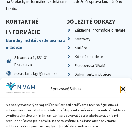
na školách, neformálne vzdelávanie mládeže či správa knižničného
fondu.
KONTAKTNÉ
DÔLEŽITÉ ODKAZY
Základné informácie o NIVaM
INFORMÁCIE
Kontakty
Národný inštitút vzdelávania a
mládeže
Kariéra
Kde nás nájdete
Stromová 1, 831 01
Bratislava
Pracoviská NIVaM
sekretariat.gr@nivam.sk
Dokumenty inštitúcie
IČO: 00164348
Knižnica
Spravovať Súhlas
DIČ: 2020798714
Na poskytovanie tých najlepších skúseností používame technológie, ako sú
súbory cookie na ukladanie a/alebo prístup k informáciám o zariadení. Súhlas s
týmito technológiami nám umožní spracovávať údaje, ako je správanie pri
prehliadaní alebo jedinečné ID na tejto stránke. Nesúhlas alebo odvolanie
Zásady ochrany súkromia
súhlasu môže nepriaznivo ovplyvniť určité vlastnosti a funkcie.