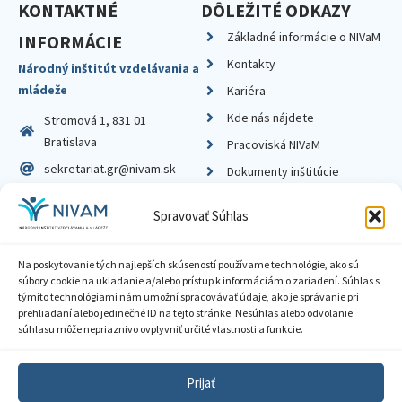
KONTAKTNÉ
DÔLEŽITÉ ODKAZY
Základné informácie o NIVaM
INFORMÁCIE
Kontakty
Národný inštitút vzdelávania a
mládeže
Kariéra
Kde nás nájdete
Stromová 1, 831 01
Bratislava
Pracoviská NIVaM
sekretariat.gr@nivam.sk
Dokumenty inštitúcie
IČO: 00164348
Knižnica
Spravovať Súhlas
DIČ: 2020798714
Na poskytovanie tých najlepších skúseností používame technológie, ako sú
súbory cookie na ukladanie a/alebo prístup k informáciám o zariadení. Súhlas s
týmito technológiami nám umožní spracovávať údaje, ako je správanie pri
prehliadaní alebo jedinečné ID na tejto stránke. Nesúhlas alebo odvolanie
Zásady ochrany súkromia
súhlasu môže nepriaznivo ovplyvniť určité vlastnosti a funkcie.
Vyhlásenie o prístupnosti
Prijať
Sprístupnenie informácií