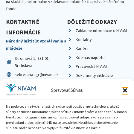
na školách, neformálne vzdelávanie mládeže či správa knižničného
fondu.
KONTAKTNÉ
DÔLEŽITÉ ODKAZY
Základné informácie o NIVaM
INFORMÁCIE
Kontakty
Národný inštitút vzdelávania a
mládeže
Kariéra
Kde nás nájdete
Stromová 1, 831 01
Bratislava
Pracoviská NIVaM
sekretariat.gr@nivam.sk
Dokumenty inštitúcie
IČO: 00164348
Knižnica
Spravovať Súhlas
DIČ: 2020798714
Na poskytovanie tých najlepších skúseností používame technológie, ako sú
súbory cookie na ukladanie a/alebo prístup k informáciám o zariadení. Súhlas s
týmito technológiami nám umožní spracovávať údaje, ako je správanie pri
prehliadaní alebo jedinečné ID na tejto stránke. Nesúhlas alebo odvolanie
Zásady ochrany súkromia
súhlasu môže nepriaznivo ovplyvniť určité vlastnosti a funkcie.