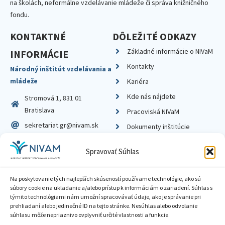
na školách, neformálne vzdelávanie mládeže či správa knižničného
fondu.
KONTAKTNÉ
DÔLEŽITÉ ODKAZY
Základné informácie o NIVaM
INFORMÁCIE
Kontakty
Národný inštitút vzdelávania a
mládeže
Kariéra
Kde nás nájdete
Stromová 1, 831 01
Bratislava
Pracoviská NIVaM
sekretariat.gr@nivam.sk
Dokumenty inštitúcie
IČO: 00164348
Knižnica
Spravovať Súhlas
DIČ: 2020798714
Na poskytovanie tých najlepších skúseností používame technológie, ako sú
súbory cookie na ukladanie a/alebo prístup k informáciám o zariadení. Súhlas s
týmito technológiami nám umožní spracovávať údaje, ako je správanie pri
prehliadaní alebo jedinečné ID na tejto stránke. Nesúhlas alebo odvolanie
Zásady ochrany súkromia
súhlasu môže nepriaznivo ovplyvniť určité vlastnosti a funkcie.