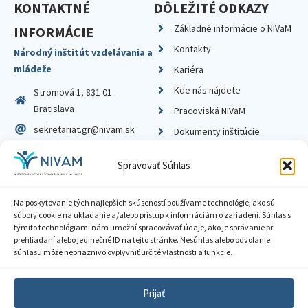
KONTAKTNÉ
DÔLEŽITÉ ODKAZY
Základné informácie o NIVaM
INFORMÁCIE
Kontakty
Národný inštitút vzdelávania a
mládeže
Kariéra
Kde nás nájdete
Stromová 1, 831 01
Bratislava
Pracoviská NIVaM
sekretariat.gr@nivam.sk
Dokumenty inštitúcie
IČO: 00164348
Knižnica
Spravovať Súhlas
DIČ: 2020798714
Na poskytovanie tých najlepších skúseností používame technológie, ako sú
súbory cookie na ukladanie a/alebo prístup k informáciám o zariadení. Súhlas s
týmito technológiami nám umožní spracovávať údaje, ako je správanie pri
prehliadaní alebo jedinečné ID na tejto stránke. Nesúhlas alebo odvolanie
Zásady ochrany súkromia
súhlasu môže nepriaznivo ovplyvniť určité vlastnosti a funkcie.
Vyhlásenie o prístupnosti
Prijať
Sprístupnenie informácií