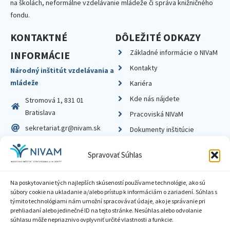
na školách, neformálne vzdelávanie mládeže či správa knižničného
fondu.
KONTAKTNÉ
DÔLEŽITÉ ODKAZY
Základné informácie o NIVaM
INFORMÁCIE
Kontakty
Národný inštitút vzdelávania a
mládeže
Kariéra
Kde nás nájdete
Stromová 1, 831 01
Bratislava
Pracoviská NIVaM
sekretariat.gr@nivam.sk
Dokumenty inštitúcie
IČO: 00164348
Knižnica
Spravovať Súhlas
DIČ: 2020798714
Na poskytovanie tých najlepších skúseností používame technológie, ako sú
súbory cookie na ukladanie a/alebo prístup k informáciám o zariadení. Súhlas s
týmito technológiami nám umožní spracovávať údaje, ako je správanie pri
prehliadaní alebo jedinečné ID na tejto stránke. Nesúhlas alebo odvolanie
Zásady ochrany súkromia
súhlasu môže nepriaznivo ovplyvniť určité vlastnosti a funkcie.