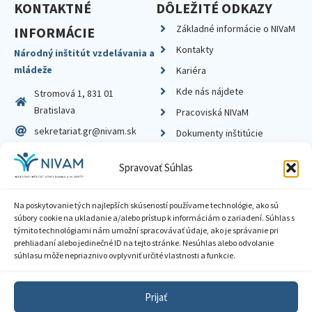
KONTAKTNÉ
DÔLEŽITÉ ODKAZY
Základné informácie o NIVaM
INFORMÁCIE
Kontakty
Národný inštitút vzdelávania a
mládeže
Kariéra
Kde nás nájdete
Stromová 1, 831 01
Bratislava
Pracoviská NIVaM
sekretariat.gr@nivam.sk
Dokumenty inštitúcie
IČO: 00164348
Knižnica
Spravovať Súhlas
DIČ: 2020798714
Na poskytovanie tých najlepších skúseností používame technológie, ako sú
súbory cookie na ukladanie a/alebo prístup k informáciám o zariadení. Súhlas s
týmito technológiami nám umožní spracovávať údaje, ako je správanie pri
prehliadaní alebo jedinečné ID na tejto stránke. Nesúhlas alebo odvolanie
Zásady ochrany súkromia
súhlasu môže nepriaznivo ovplyvniť určité vlastnosti a funkcie.
Vyhlásenie o prístupnosti
Prijať
Sprístupnenie informácií