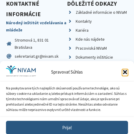
KONTAKTNÉ
DÔLEŽITÉ ODKAZY
Základné informácie o NIVaM
INFORMÁCIE
Kontakty
Národný inštitút vzdelávania a
mládeže
Kariéra
Kde nás nájdete
Stromová 1, 831 01
Bratislava
Pracoviská NIVaM
sekretariat.gr@nivam.sk
Dokumenty inštitúcie
IČO: 00164348
Knižnica
Spravovať Súhlas
DIČ: 2020798714
Na poskytovanie tých najlepších skúseností používame technológie, ako sú
súbory cookie na ukladanie a/alebo prístup k informáciám o zariadení. Súhlas s
týmito technológiami nám umožní spracovávať údaje, ako je správanie pri
prehliadaní alebo jedinečné ID na tejto stránke. Nesúhlas alebo odvolanie
Zásady ochrany súkromia
súhlasu môže nepriaznivo ovplyvniť určité vlastnosti a funkcie.
Vyhlásenie o prístupnosti
Prijať
Sprístupnenie informácií