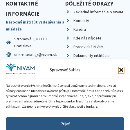
KONTAKTNÉ
DÔLEŽITÉ ODKAZY
Základné informácie o NIVaM
INFORMÁCIE
Kontakty
Národný inštitút vzdelávania a
mládeže
Kariéra
Kde nás nájdete
Stromová 1, 831 01
Bratislava
Pracoviská NIVaM
sekretariat.gr@nivam.sk
Dokumenty inštitúcie
IČO: 00164348
Knižnica
Spravovať Súhlas
DIČ: 2020798714
Na poskytovanie tých najlepších skúseností používame technológie, ako sú
súbory cookie na ukladanie a/alebo prístup k informáciám o zariadení. Súhlas s
týmito technológiami nám umožní spracovávať údaje, ako je správanie pri
prehliadaní alebo jedinečné ID na tejto stránke. Nesúhlas alebo odvolanie
Zásady ochrany súkromia
súhlasu môže nepriaznivo ovplyvniť určité vlastnosti a funkcie.
Vyhlásenie o prístupnosti
Prijať
Sprístupnenie informácií