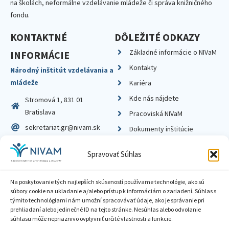
na školách, neformálne vzdelávanie mládeže či správa knižničného
fondu.
KONTAKTNÉ
DÔLEŽITÉ ODKAZY
Základné informácie o NIVaM
INFORMÁCIE
Kontakty
Národný inštitút vzdelávania a
mládeže
Kariéra
Kde nás nájdete
Stromová 1, 831 01
Bratislava
Pracoviská NIVaM
sekretariat.gr@nivam.sk
Dokumenty inštitúcie
IČO: 00164348
Knižnica
Spravovať Súhlas
DIČ: 2020798714
Na poskytovanie tých najlepších skúseností používame technológie, ako sú
súbory cookie na ukladanie a/alebo prístup k informáciám o zariadení. Súhlas s
týmito technológiami nám umožní spracovávať údaje, ako je správanie pri
prehliadaní alebo jedinečné ID na tejto stránke. Nesúhlas alebo odvolanie
Zásady ochrany súkromia
súhlasu môže nepriaznivo ovplyvniť určité vlastnosti a funkcie.