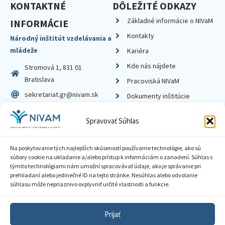
KONTAKTNÉ
DÔLEŽITÉ ODKAZY
Základné informácie o NIVaM
INFORMÁCIE
Kontakty
Národný inštitút vzdelávania a
mládeže
Kariéra
Kde nás nájdete
Stromová 1, 831 01
Bratislava
Pracoviská NIVaM
sekretariat.gr@nivam.sk
Dokumenty inštitúcie
IČO: 00164348
Knižnica
Spravovať Súhlas
DIČ: 2020798714
Na poskytovanie tých najlepších skúseností používame technológie, ako sú
súbory cookie na ukladanie a/alebo prístup k informáciám o zariadení. Súhlas s
týmito technológiami nám umožní spracovávať údaje, ako je správanie pri
prehliadaní alebo jedinečné ID na tejto stránke. Nesúhlas alebo odvolanie
Zásady ochrany súkromia
súhlasu môže nepriaznivo ovplyvniť určité vlastnosti a funkcie.
Vyhlásenie o prístupnosti
Prijať
Sprístupnenie informácií