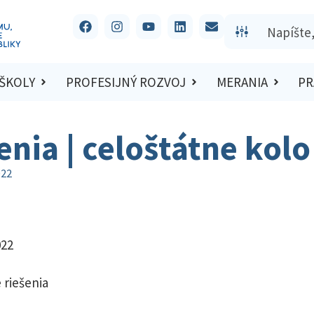
 ŠKOLY
PROFESIJNÝ ROZVOJ
MERANIA
PR
šenia | celoštátne kol
022
022
 riešenia