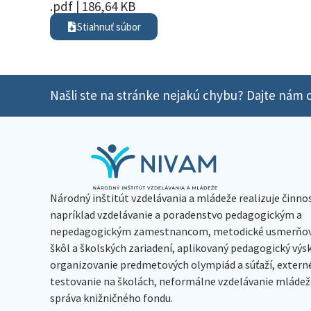
.pdf | 186,64 KB
Stiahnuť súbor
Našli ste na stránke nejakú chybu? Dajte nám o
Národný inštitút vzdelávania a mládeže realizuje činno
napríklad vzdelávanie a poradenstvo pedagogickým a
nepedagogickým zamestnancom, metodické usmerňov
škôl a školských zariadení, aplikovaný pedagogický vý
organizovanie predmetových olympiád a súťaží, extern
testovanie na školách, neformálne vzdelávanie mládeže
správa knižničného fondu.