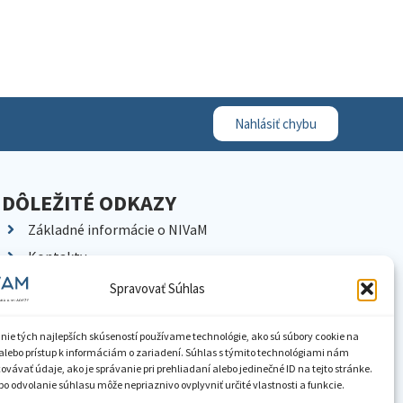
Nahlásiť chybu
DÔLEŽITÉ ODKAZY
Základné informácie o NIVaM
Kontakty
Kariéra
Spravovať Súhlas
Kde nás nájdete
Pracoviská NIVaM
nie tých najlepších skúseností používame technológie, ako sú súbory cookie na
alebo prístup k informáciám o zariadení. Súhlas s týmito technológiami nám
Dokumenty inštitúcie
vávať údaje, ako je správanie pri prehliadaní alebo jedinečné ID na tejto stránke.
o odvolanie súhlasu môže nepriaznivo ovplyvniť určité vlastnosti a funkcie.
Knižnica