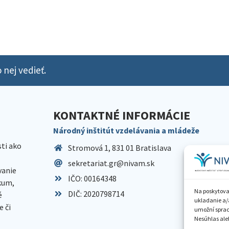
 nej vedieť.
KONTAKTNÉ INFORMÁCIE
Národný inštitút vzdelávania a mládeže
sti ako
Stromová 1, 831 01 Bratislava
sekretariat.gr@nivam.sk
anie
IČO: 00164348
skum,
Na poskytova
DIČ: 2020798714
é
ukladanie a/
 či
umožní spraco
Nesúhlas aleb