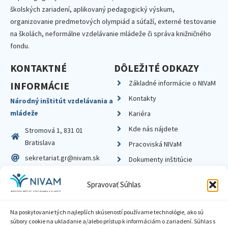
školských zariadení, aplikovaný pedagogický výskum,
organizovanie predmetových olympiád a súťaží, externé testovanie
na školách, neformálne vzdelávanie mládeže či správa knižničného
fondu.
KONTAKTNÉ
DÔLEŽITÉ ODKAZY
Základné informácie o NIVaM
INFORMÁCIE
Kontakty
Národný inštitút vzdelávania a
mládeže
Kariéra
Kde nás nájdete
Stromová 1, 831 01
Bratislava
Pracoviská NIVaM
sekretariat.gr@nivam.sk
Dokumenty inštitúcie
IČO: 00164348
Knižnica
Spravovať Súhlas
DIČ: 2020798714
Na poskytovanie tých najlepších skúseností používame technológie, ako sú
súbory cookie na ukladanie a/alebo prístup k informáciám o zariadení. Súhlas s