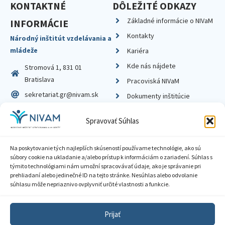
KONTAKTNÉ
DÔLEŽITÉ ODKAZY
Základné informácie o NIVaM
INFORMÁCIE
Kontakty
Národný inštitút vzdelávania a
mládeže
Kariéra
Kde nás nájdete
Stromová 1, 831 01
Bratislava
Pracoviská NIVaM
sekretariat.gr@nivam.sk
Dokumenty inštitúcie
IČO: 00164348
Knižnica
Spravovať Súhlas
DIČ: 2020798714
Na poskytovanie tých najlepších skúseností používame technológie, ako sú
súbory cookie na ukladanie a/alebo prístup k informáciám o zariadení. Súhlas s
týmito technológiami nám umožní spracovávať údaje, ako je správanie pri
prehliadaní alebo jedinečné ID na tejto stránke. Nesúhlas alebo odvolanie
Zásady ochrany súkromia
súhlasu môže nepriaznivo ovplyvniť určité vlastnosti a funkcie.
Vyhlásenie o prístupnosti
Prijať
Sprístupnenie informácií