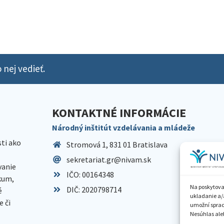
 nej vedieť.
KONTAKTNÉ INFORMÁCIE
Národný inštitút vzdelávania a mládeže
sti ako
Stromová 1, 831 01 Bratislava
sekretariat.gr@nivam.sk
anie
IČO: 00164348
skum,
Na poskytova
DIČ: 2020798714
é
ukladanie a/
 či
umožní spraco
Nesúhlas aleb