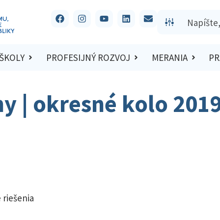
 ŠKOLY
PROFESIJNÝ ROZVOJ
MERANIA
PR
hy | okresné kolo 201
 riešenia