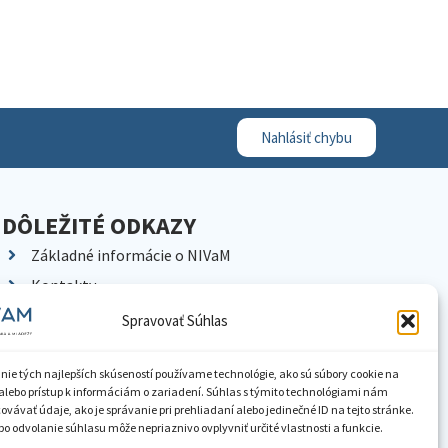
Nahlásiť chybu
DÔLEŽITÉ ODKAZY
Základné informácie o NIVaM
Kontakty
Kariéra
Spravovať Súhlas
Kde nás nájdete
Pracoviská NIVaM
nie tých najlepších skúseností používame technológie, ako sú súbory cookie na
alebo prístup k informáciám o zariadení. Súhlas s týmito technológiami nám
Dokumenty inštitúcie
vávať údaje, ako je správanie pri prehliadaní alebo jedinečné ID na tejto stránke.
o odvolanie súhlasu môže nepriaznivo ovplyvniť určité vlastnosti a funkcie.
Knižnica