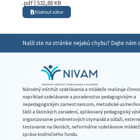
.pdf | 532,88 KB
Stiahnuť súbor
Našli ste na stránke nejakú chybu? Dajte nám o
Národný inštitút vzdelávania a mládeže realizuje činno
napríklad vzdelávanie a poradenstvo pedagogickým a
nepedagogickým zamestnancom, metodické usmerňov
škôl a školských zariadení, aplikovaný pedagogický vý
organizovanie predmetových olympiád a súťaží, extern
testovanie na školách, neformálne vzdelávanie mládeže
správa knižničného fondu.