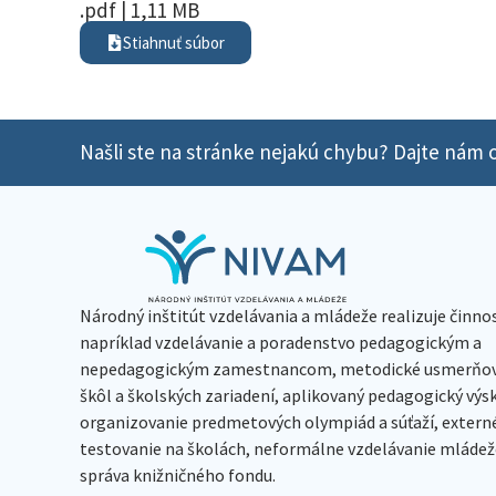
.pdf | 1,11 MB
Stiahnuť súbor
Našli ste na stránke nejakú chybu? Dajte nám o
Národný inštitút vzdelávania a mládeže realizuje činno
napríklad vzdelávanie a poradenstvo pedagogickým a
nepedagogickým zamestnancom, metodické usmerňov
škôl a školských zariadení, aplikovaný pedagogický vý
organizovanie predmetových olympiád a súťaží, extern
testovanie na školách, neformálne vzdelávanie mládeže
správa knižničného fondu.