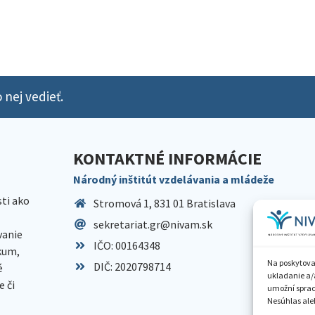
 nej vedieť.
KONTAKTNÉ INFORMÁCIE
Národný inštitút vzdelávania a mládeže
sti ako
Stromová 1, 831 01 Bratislava
sekretariat.gr@nivam.sk
anie
IČO: 00164348
skum,
Na poskytova
DIČ: 2020798714
é
ukladanie a/
 či
umožní spraco
Nesúhlas aleb