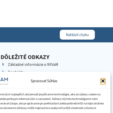
Nahlásiť chybu
DÔLEŽITÉ ODKAZY
Základné informácie o NIVaM
Kontakty
Kariéra
Spravovať Súhlas
Kde nás nájdete
Pracoviská NIVaM
nie tých najlepších skúseností používame technológie, ako sú súbory cookie na
alebo prístup k informáciám o zariadení. Súhlas s týmito technológiami nám
Dokumenty inštitúcie
vávať údaje, ako je správanie pri prehliadaní alebo jedinečné ID na tejto stránke.
o odvolanie súhlasu môže nepriaznivo ovplyvniť určité vlastnosti a funkcie.
Knižnica