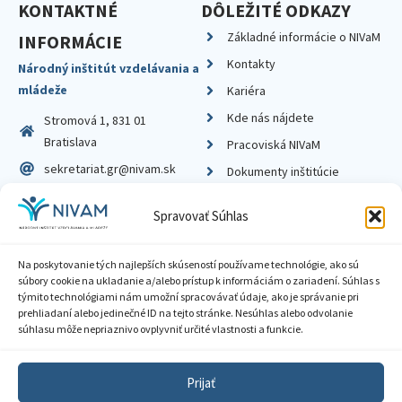
KONTAKTNÉ
DÔLEŽITÉ ODKAZY
Základné informácie o NIVaM
INFORMÁCIE
Kontakty
Národný inštitút vzdelávania a
mládeže
Kariéra
Kde nás nájdete
Stromová 1, 831 01
Bratislava
Pracoviská NIVaM
sekretariat.gr@nivam.sk
Dokumenty inštitúcie
IČO: 00164348
Knižnica
Spravovať Súhlas
DIČ: 2020798714
Na poskytovanie tých najlepších skúseností používame technológie, ako sú
súbory cookie na ukladanie a/alebo prístup k informáciám o zariadení. Súhlas s
týmito technológiami nám umožní spracovávať údaje, ako je správanie pri
prehliadaní alebo jedinečné ID na tejto stránke. Nesúhlas alebo odvolanie
Zásady ochrany súkromia
súhlasu môže nepriaznivo ovplyvniť určité vlastnosti a funkcie.
Vyhlásenie o prístupnosti
Prijať
Sprístupnenie informácií