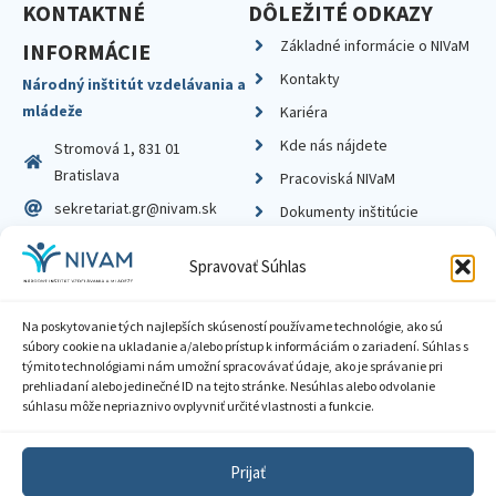
KONTAKTNÉ
DÔLEŽITÉ ODKAZY
Základné informácie o NIVaM
INFORMÁCIE
Kontakty
Národný inštitút vzdelávania a
mládeže
Kariéra
Kde nás nájdete
Stromová 1, 831 01
Bratislava
Pracoviská NIVaM
sekretariat.gr@nivam.sk
Dokumenty inštitúcie
IČO: 00164348
Knižnica
Spravovať Súhlas
DIČ: 2020798714
Na poskytovanie tých najlepších skúseností používame technológie, ako sú
súbory cookie na ukladanie a/alebo prístup k informáciám o zariadení. Súhlas s
týmito technológiami nám umožní spracovávať údaje, ako je správanie pri
prehliadaní alebo jedinečné ID na tejto stránke. Nesúhlas alebo odvolanie
Zásady ochrany súkromia
súhlasu môže nepriaznivo ovplyvniť určité vlastnosti a funkcie.
Vyhlásenie o prístupnosti
Prijať
Sprístupnenie informácií