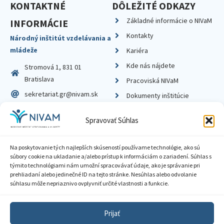
KONTAKTNÉ
DÔLEŽITÉ ODKAZY
Základné informácie o NIVaM
INFORMÁCIE
Kontakty
Národný inštitút vzdelávania a
mládeže
Kariéra
Kde nás nájdete
Stromová 1, 831 01
Bratislava
Pracoviská NIVaM
sekretariat.gr@nivam.sk
Dokumenty inštitúcie
IČO: 00164348
Knižnica
Spravovať Súhlas
DIČ: 2020798714
Na poskytovanie tých najlepších skúseností používame technológie, ako sú
súbory cookie na ukladanie a/alebo prístup k informáciám o zariadení. Súhlas s
týmito technológiami nám umožní spracovávať údaje, ako je správanie pri
prehliadaní alebo jedinečné ID na tejto stránke. Nesúhlas alebo odvolanie
Zásady ochrany súkromia
súhlasu môže nepriaznivo ovplyvniť určité vlastnosti a funkcie.
Vyhlásenie o prístupnosti
Prijať
Sprístupnenie informácií