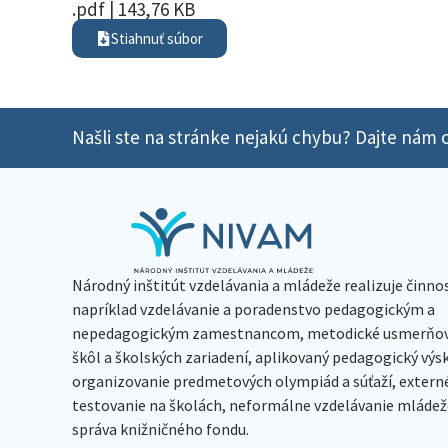
.pdf | 143,76 KB
Stiahnuť súbor
Našli ste na stránke nejakú chybu? Dajte nám o
Národný inštitút vzdelávania a mládeže realizuje činno
napríklad vzdelávanie a poradenstvo pedagogickým a
nepedagogickým zamestnancom, metodické usmerňov
škôl a školských zariadení, aplikovaný pedagogický vý
organizovanie predmetových olympiád a súťaží, extern
testovanie na školách, neformálne vzdelávanie mládeže
správa knižničného fondu.