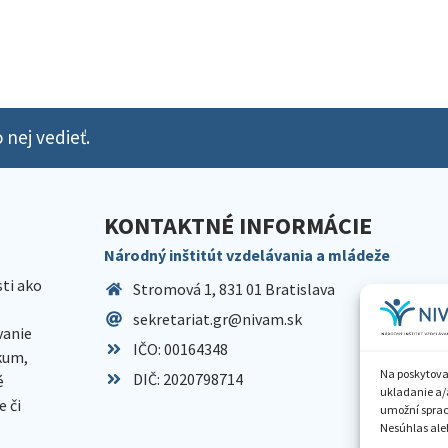
 nej vedieť.
KONTAKTNÉ INFORMÁCIE
Národný inštitút vzdelávania a mládeže
sti ako
Stromová 1, 831 01 Bratislava
sekretariat.gr@nivam.sk
anie
IČO: 00164348
skum,
Na poskytova
DIČ: 2020798714
é
ukladanie a/
 či
umožní spraco
Nesúhlas aleb