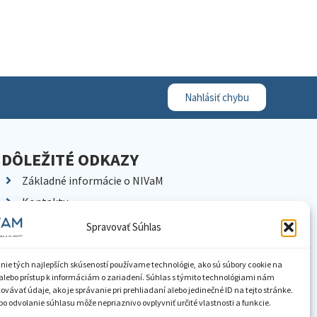
Nahlásiť chybu
DÔLEŽITÉ ODKAZY
Základné informácie o NIVaM
Kontakty
Kariéra
Spravovať Súhlas
Kde nás nájdete
Pracoviská NIVaM
nie tých najlepších skúseností používame technológie, ako sú súbory cookie na
alebo prístup k informáciám o zariadení. Súhlas s týmito technológiami nám
Dokumenty inštitúcie
vávať údaje, ako je správanie pri prehliadaní alebo jedinečné ID na tejto stránke.
o odvolanie súhlasu môže nepriaznivo ovplyvniť určité vlastnosti a funkcie.
Knižnica