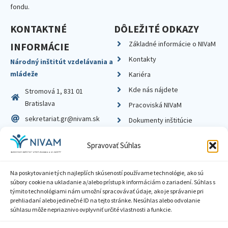
fondu.
KONTAKTNÉ
DÔLEŽITÉ ODKAZY
Základné informácie o NIVaM
INFORMÁCIE
Kontakty
Národný inštitút vzdelávania a
mládeže
Kariéra
Kde nás nájdete
Stromová 1, 831 01
Bratislava
Pracoviská NIVaM
sekretariat.gr@nivam.sk
Dokumenty inštitúcie
IČO: 00164348
Knižnica
Spravovať Súhlas
DIČ: 2020798714
Na poskytovanie tých najlepších skúseností používame technológie, ako sú
súbory cookie na ukladanie a/alebo prístup k informáciám o zariadení. Súhlas s
týmito technológiami nám umožní spracovávať údaje, ako je správanie pri
prehliadaní alebo jedinečné ID na tejto stránke. Nesúhlas alebo odvolanie
Zásady ochrany súkromia
súhlasu môže nepriaznivo ovplyvniť určité vlastnosti a funkcie.
Vyhlásenie o prístupnosti