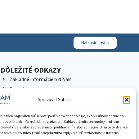
Nahlásiť chybu
DÔLEŽITÉ ODKAZY
Základné informácie o NIVaM
Kontakty
Kariéra
Spravovať Súhlas
Kde nás nájdete
Pracoviská NIVaM
nie tých najlepších skúseností používame technológie, ako sú súbory cookie na
alebo prístup k informáciám o zariadení. Súhlas s týmito technológiami nám
Dokumenty inštitúcie
vávať údaje, ako je správanie pri prehliadaní alebo jedinečné ID na tejto stránke.
o odvolanie súhlasu môže nepriaznivo ovplyvniť určité vlastnosti a funkcie.
Knižnica