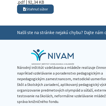
.pdf | 92,34 KB
Stiahnuť súbor
Našli ste na stránke nejakú chybu? Dajte nám o
Národný inštitút vzdelávania a mládeže realizuje činno
napríklad vzdelávanie a poradenstvo pedagogickým a
nepedagogickým zamestnancom, metodické usmerňov
škôl a školských zariadení, aplikovaný pedagogický vý
organizovanie predmetových olympiád a súťaží, extern
testovanie na školách, neformálne vzdelávanie mládeže
správa knižničného fondu.