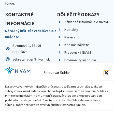
fondu.
KONTAKTNÉ
DÔLEŽITÉ ODKAZY
Základné informácie o NIVaM
INFORMÁCIE
Kontakty
Národný inštitút vzdelávania a
mládeže
Kariéra
Kde nás nájdete
Stromová 1, 831 01
Bratislava
Pracoviská NIVaM
sekretariat.gr@nivam.sk
Dokumenty inštitúcie
IČO: 00164348
Knižnica
Spravovať Súhlas
DIČ: 2020798714
Na poskytovanie tých najlepších skúseností používame technológie, ako sú
súbory cookie na ukladanie a/alebo prístup k informáciám o zariadení. Súhlas s
týmito technológiami nám umožní spracovávať údaje, ako je správanie pri
prehliadaní alebo jedinečné ID na tejto stránke. Nesúhlas alebo odvolanie
Zásady ochrany súkromia
súhlasu môže nepriaznivo ovplyvniť určité vlastnosti a funkcie.
Vyhlásenie o prístupnosti