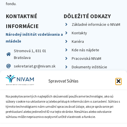
fondu.
KONTAKTNÉ
DÔLEŽITÉ ODKAZY
Základné informácie o NIVaM
INFORMÁCIE
Kontakty
Národný inštitút vzdelávania a
mládeže
Kariéra
Kde nás nájdete
Stromová 1, 831 01
Bratislava
Pracoviská NIVaM
sekretariat.gr@nivam.sk
Dokumenty inštitúcie
IČO: 00164348
Knižnica
Spravovať Súhlas
DIČ: 2020798714
Na poskytovanie tých najlepších skúseností používame technológie, ako sú
súbory cookie na ukladanie a/alebo prístup k informáciám o zariadení. Súhlas s
týmito technológiami nám umožní spracovávať údaje, ako je správanie pri
prehliadaní alebo jedinečné ID na tejto stránke. Nesúhlas alebo odvolanie
Zásady ochrany súkromia
súhlasu môže nepriaznivo ovplyvniť určité vlastnosti a funkcie.
Vyhlásenie o prístupnosti