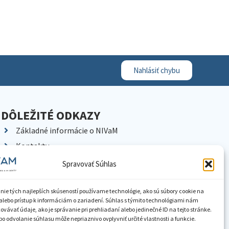
Nahlásiť chybu
DÔLEŽITÉ ODKAZY
Základné informácie o NIVaM
Kontakty
Kariéra
Spravovať Súhlas
Kde nás nájdete
Pracoviská NIVaM
nie tých najlepších skúseností používame technológie, ako sú súbory cookie na
alebo prístup k informáciám o zariadení. Súhlas s týmito technológiami nám
Dokumenty inštitúcie
vávať údaje, ako je správanie pri prehliadaní alebo jedinečné ID na tejto stránke.
o odvolanie súhlasu môže nepriaznivo ovplyvniť určité vlastnosti a funkcie.
Knižnica