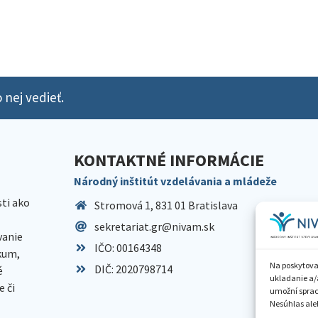
 nej vedieť.
KONTAKTNÉ INFORMÁCIE
Národný inštitút vzdelávania a mládeže
sti ako
Stromová 1, 831 01 Bratislava
sekretariat.gr@nivam.sk
anie
IČO: 00164348
skum,
Na poskytova
DIČ: 2020798714
é
ukladanie a/
 či
umožní spraco
Nesúhlas aleb