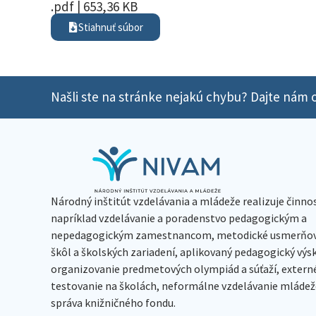
.pdf | 653,36 KB
Stiahnuť súbor
Našli ste na stránke nejakú chybu? Dajte nám o
Národný inštitút vzdelávania a mládeže realizuje činno
napríklad vzdelávanie a poradenstvo pedagogickým a
nepedagogickým zamestnancom, metodické usmerňov
škôl a školských zariadení, aplikovaný pedagogický vý
organizovanie predmetových olympiád a súťaží, extern
testovanie na školách, neformálne vzdelávanie mládeže
správa knižničného fondu.