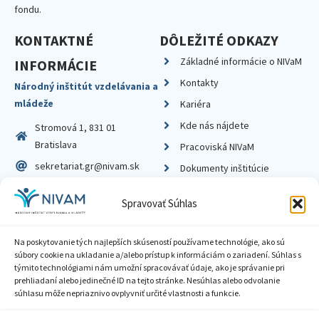
fondu.
KONTAKTNÉ
DÔLEŽITÉ ODKAZY
Základné informácie o NIVaM
INFORMÁCIE
Kontakty
Národný inštitút vzdelávania a
mládeže
Kariéra
Kde nás nájdete
Stromová 1, 831 01
Bratislava
Pracoviská NIVaM
sekretariat.gr@nivam.sk
Dokumenty inštitúcie
IČO: 00164348
Knižnica
Spravovať Súhlas
DIČ: 2020798714
Na poskytovanie tých najlepších skúseností používame technológie, ako sú
súbory cookie na ukladanie a/alebo prístup k informáciám o zariadení. Súhlas s
týmito technológiami nám umožní spracovávať údaje, ako je správanie pri
prehliadaní alebo jedinečné ID na tejto stránke. Nesúhlas alebo odvolanie
Zásady ochrany súkromia
súhlasu môže nepriaznivo ovplyvniť určité vlastnosti a funkcie.
Vyhlásenie o prístupnosti