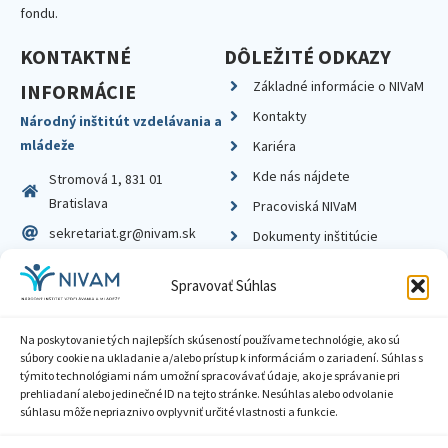
fondu.
KONTAKTNÉ
DÔLEŽITÉ ODKAZY
Základné informácie o NIVaM
INFORMÁCIE
Kontakty
Národný inštitút vzdelávania a
mládeže
Kariéra
Kde nás nájdete
Stromová 1, 831 01
Bratislava
Pracoviská NIVaM
sekretariat.gr@nivam.sk
Dokumenty inštitúcie
IČO: 00164348
Knižnica
Spravovať Súhlas
DIČ: 2020798714
Na poskytovanie tých najlepších skúseností používame technológie, ako sú
súbory cookie na ukladanie a/alebo prístup k informáciám o zariadení. Súhlas s
týmito technológiami nám umožní spracovávať údaje, ako je správanie pri
prehliadaní alebo jedinečné ID na tejto stránke. Nesúhlas alebo odvolanie
Zásady ochrany súkromia
súhlasu môže nepriaznivo ovplyvniť určité vlastnosti a funkcie.
Vyhlásenie o prístupnosti