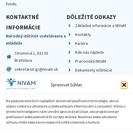
fondu.
KONTAKTNÉ
DÔLEŽITÉ ODKAZY
Základné informácie o NIVaM
INFORMÁCIE
Kontakty
Národný inštitút vzdelávania a
mládeže
Kariéra
Kde nás nájdete
Stromová 1, 831 01
Bratislava
Pracoviská NIVaM
sekretariat.gr@nivam.sk
Dokumenty inštitúcie
IČO: 00164348
Knižnica
Spravovať Súhlas
DIČ: 2020798714
Na poskytovanie tých najlepších skúseností používame technológie, ako sú
súbory cookie na ukladanie a/alebo prístup k informáciám o zariadení. Súhlas s
týmito technológiami nám umožní spracovávať údaje, ako je správanie pri
prehliadaní alebo jedinečné ID na tejto stránke. Nesúhlas alebo odvolanie
Zásady ochrany súkromia
súhlasu môže nepriaznivo ovplyvniť určité vlastnosti a funkcie.
Vyhlásenie o prístupnosti