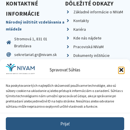
KONTAKTNÉ
DÔLEŽITÉ ODKAZY
Základné informácie o NIVaM
INFORMÁCIE
Kontakty
Národný inštitút vzdelávania a
mládeže
Kariéra
Kde nás nájdete
Stromová 1, 831 01
Bratislava
Pracoviská NIVaM
sekretariat.gr@nivam.sk
Dokumenty inštitúcie
IČO: 00164348
Knižnica
Spravovať Súhlas
DIČ: 2020798714
Na poskytovanie tých najlepších skúseností používame technológie, ako sú
súbory cookie na ukladanie a/alebo prístup k informáciám o zariadení. Súhlas s
týmito technológiami nám umožní spracovávať údaje, ako je správanie pri
prehliadaní alebo jedinečné ID na tejto stránke. Nesúhlas alebo odvolanie
Zásady ochrany súkromia
súhlasu môže nepriaznivo ovplyvniť určité vlastnosti a funkcie.
Vyhlásenie o prístupnosti
Prijať
Sprístupnenie informácií