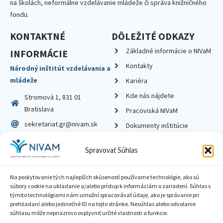
na školách, neformálne vzdelávanie mládeže či správa knižničného
fondu.
KONTAKTNÉ
DÔLEŽITÉ ODKAZY
Základné informácie o NIVaM
INFORMÁCIE
Kontakty
Národný inštitút vzdelávania a
mládeže
Kariéra
Kde nás nájdete
Stromová 1, 831 01
Bratislava
Pracoviská NIVaM
sekretariat.gr@nivam.sk
Dokumenty inštitúcie
IČO: 00164348
Knižnica
Spravovať Súhlas
DIČ: 2020798714
Na poskytovanie tých najlepších skúseností používame technológie, ako sú
súbory cookie na ukladanie a/alebo prístup k informáciám o zariadení. Súhlas s
týmito technológiami nám umožní spracovávať údaje, ako je správanie pri
prehliadaní alebo jedinečné ID na tejto stránke. Nesúhlas alebo odvolanie
Zásady ochrany súkromia
súhlasu môže nepriaznivo ovplyvniť určité vlastnosti a funkcie.