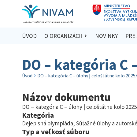
ÚVOD
O ORGANIZÁCII
NOVINKY
PRE
DO – kategória C 
Úvod
DO – kategória C – úlohy | celoštátne kolo 2025
Názov dokumentu
DO – kategória C – úlohy | celoštátne kolo 202
Kategória
Dejepisná olympiáda
,
Súťažné úlohy a autorské
Typ a veľkosť súboru