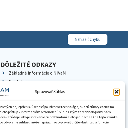
Nahlásiť chybu
DÔLEŽITÉ ODKAZY
Základné informácie o NIVaM
Kontakty
Kariéra
Spravovať Súhlas
Kde nás nájdete
Pracoviská NIVaM
nie tých najlepších skúseností používame technológie, ako sú súbory cookie na
alebo prístup k informáciám o zariadení. Súhlas s týmito technológiami nám
Dokumenty inštitúcie
vávať údaje, ako je správanie pri prehliadaní alebo jedinečné ID na tejto stránke.
o odvolanie súhlasu môže nepriaznivo ovplyvniť určité vlastnosti a funkcie.
Knižnica