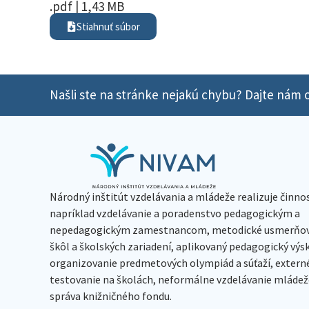
.pdf | 1,43 MB
Stiahnuť súbor
Našli ste na stránke nejakú chybu? Dajte nám o
Národný inštitút vzdelávania a mládeže realizuje činno
napríklad vzdelávanie a poradenstvo pedagogickým a
nepedagogickým zamestnancom, metodické usmerňov
škôl a školských zariadení, aplikovaný pedagogický vý
organizovanie predmetových olympiád a súťaží, extern
testovanie na školách, neformálne vzdelávanie mládeže
správa knižničného fondu.