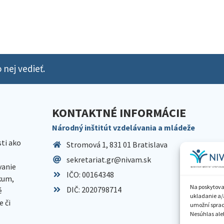
 nej vedieť.
KONTAKTNÉ INFORMÁCIE
Národný inštitút vzdelávania a mládeže
sti ako
Stromová 1, 831 01 Bratislava
sekretariat.gr@nivam.sk
anie
IČO: 00164348
skum,
Na poskytova
DIČ: 2020798714
é
ukladanie a/
 či
umožní spraco
Nesúhlas aleb