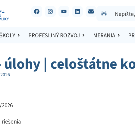
 ŠKOLY
PROFESIJNÝ ROZVOJ
MERANIA
PR
– úlohy | celoštátne k
/2026
5/2026
 riešenia