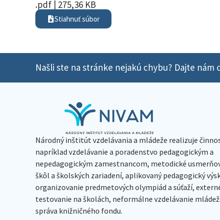
.pdf | 275,36 KB
Stiahnuť súbor
Našli ste na stránke nejakú chybu? Dajte nám o
Národný inštitút vzdelávania a mládeže realizuje činno
napríklad vzdelávanie a poradenstvo pedagogickým a
nepedagogickým zamestnancom, metodické usmerňov
škôl a školských zariadení, aplikovaný pedagogický vý
organizovanie predmetových olympiád a súťaží, extern
testovanie na školách, neformálne vzdelávanie mládeže
správa knižničného fondu.