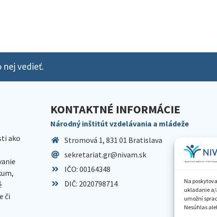
 nej vedieť.
KONTAKTNÉ INFORMÁCIE
Národný inštitút vzdelávania a mládeže
sti ako
Stromová 1, 831 01 Bratislava
sekretariat.gr@nivam.sk
anie
IČO: 00164348
skum,
Na poskytova
DIČ: 2020798714
é
ukladanie a/
 či
umožní spraco
Nesúhlas aleb