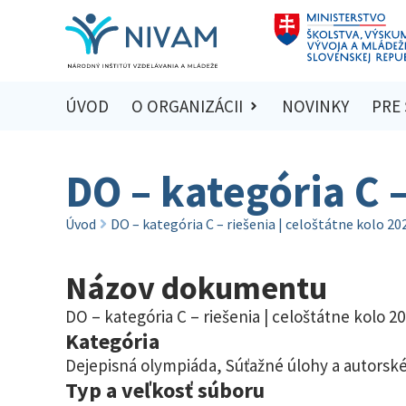
ÚVOD
O ORGANIZÁCII
NOVINKY
PRE
DO – kategória C –
Úvod
DO – kategória C – riešenia | celoštátne kolo 2
Názov dokumentu
DO – kategória C – riešenia | celoštátne kolo 2
Kategória
Dejepisná olympiáda
,
Súťažné úlohy a autorské
Typ a veľkosť súboru