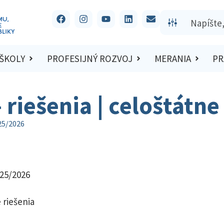
 ŠKOLY
PROFESIJNÝ ROZVOJ
MERANIA
PR
 riešenia | celoštátn
025/2026
025/2026
 riešenia