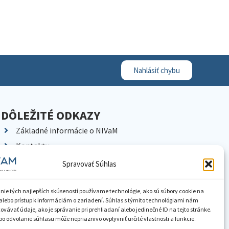
Nahlásiť chybu
DÔLEŽITÉ ODKAZY
Základné informácie o NIVaM
Kontakty
Kariéra
Spravovať Súhlas
Kde nás nájdete
Pracoviská NIVaM
nie tých najlepších skúseností používame technológie, ako sú súbory cookie na
alebo prístup k informáciám o zariadení. Súhlas s týmito technológiami nám
Dokumenty inštitúcie
vávať údaje, ako je správanie pri prehliadaní alebo jedinečné ID na tejto stránke.
o odvolanie súhlasu môže nepriaznivo ovplyvniť určité vlastnosti a funkcie.
Knižnica