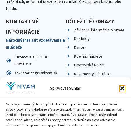
na školách, neformálne vzdelávanie mládeže či správa knižničného
fondu.
KONTAKTNÉ
DÔLEŽITÉ ODKAZY
Základné informácie o NIVaM
INFORMÁCIE
Kontakty
Národný inštitút vzdelávania a
mládeže
Kariéra
Kde nás nájdete
Stromová 1, 831 01
Bratislava
Pracoviská NIVaM
sekretariat.gr@nivam.sk
Dokumenty inštitúcie
IČO: 00164348
Knižnica
Spravovať Súhlas
DIČ: 2020798714
Na poskytovanie tých najlepších skúseností používame technológie, ako sú
súbory cookie na ukladanie a/alebo prístup k informáciám o zariadení. Súhlas s
týmito technológiami nám umožní spracovávať údaje, ako je správanie pri
prehliadaní alebo jedinečné ID na tejto stránke. Nesúhlas alebo odvolanie
Zásady ochrany súkromia
súhlasu môže nepriaznivo ovplyvniť určité vlastnosti a funkcie.