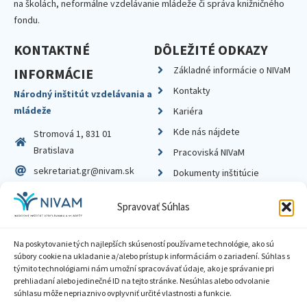
na školách, neformálne vzdelávanie mládeže či správa knižničného
fondu.
KONTAKTNÉ
DÔLEŽITÉ ODKAZY
Základné informácie o NIVaM
INFORMÁCIE
Kontakty
Národný inštitút vzdelávania a
mládeže
Kariéra
Kde nás nájdete
Stromová 1, 831 01
Bratislava
Pracoviská NIVaM
sekretariat.gr@nivam.sk
Dokumenty inštitúcie
IČO: 00164348
Knižnica
Spravovať Súhlas
DIČ: 2020798714
Na poskytovanie tých najlepších skúseností používame technológie, ako sú
súbory cookie na ukladanie a/alebo prístup k informáciám o zariadení. Súhlas s
týmito technológiami nám umožní spracovávať údaje, ako je správanie pri
prehliadaní alebo jedinečné ID na tejto stránke. Nesúhlas alebo odvolanie
Zásady ochrany súkromia
súhlasu môže nepriaznivo ovplyvniť určité vlastnosti a funkcie.