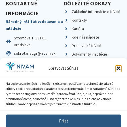
KONTAKTNÉ
DÔLEŽITÉ ODKAZY
Základné informácie o NIVaM
INFORMÁCIE
Kontakty
Národný inštitút vzdelávania a
mládeže
Kariéra
Kde nás nájdete
Stromová 1, 831 01
Bratislava
Pracoviská NIVaM
sekretariat.gr@nivam.sk
Dokumenty inštitúcie
IČO: 00164348
Knižnica
Spravovať Súhlas
DIČ: 2020798714
Na poskytovanie tých najlepších skúseností používame technológie, ako sú
súbory cookie na ukladanie a/alebo prístup k informáciám o zariadení. Súhlas s
týmito technológiami nám umožní spracovávať údaje, ako je správanie pri
prehliadaní alebo jedinečné ID na tejto stránke. Nesúhlas alebo odvolanie
Zásady ochrany súkromia
súhlasu môže nepriaznivo ovplyvniť určité vlastnosti a funkcie.
Vyhlásenie o prístupnosti
Prijať
Sprístupnenie informácií