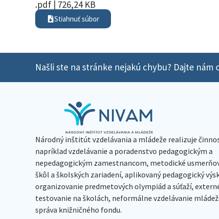
.pdf | 726,24 KB
Stiahnuť súbor
Našli ste na stránke nejakú chybu? Dajte nám o
Národný inštitút vzdelávania a mládeže realizuje činno
napríklad vzdelávanie a poradenstvo pedagogickým a
nepedagogickým zamestnancom, metodické usmerňov
škôl a školských zariadení, aplikovaný pedagogický vý
organizovanie predmetových olympiád a súťaží, extern
testovanie na školách, neformálne vzdelávanie mládeže
správa knižničného fondu.