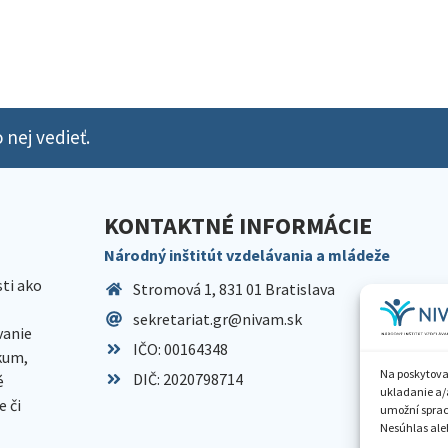
 nej vedieť.
KONTAKTNÉ INFORMÁCIE
Národný inštitút vzdelávania a mládeže
sti ako
Stromová 1, 831 01 Bratislava
sekretariat.gr@nivam.sk
anie
IČO: 00164348
skum,
Na poskytova
DIČ: 2020798714
é
ukladanie a/
 či
umožní spraco
Nesúhlas aleb