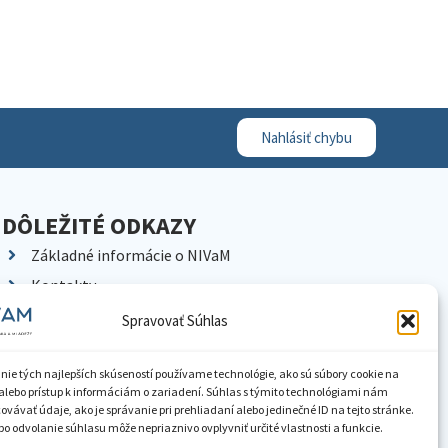
Nahlásiť chybu
DÔLEŽITÉ ODKAZY
Základné informácie o NIVaM
Kontakty
Kariéra
Spravovať Súhlas
Kde nás nájdete
Pracoviská NIVaM
nie tých najlepších skúseností používame technológie, ako sú súbory cookie na
alebo prístup k informáciám o zariadení. Súhlas s týmito technológiami nám
Dokumenty inštitúcie
vávať údaje, ako je správanie pri prehliadaní alebo jedinečné ID na tejto stránke.
o odvolanie súhlasu môže nepriaznivo ovplyvniť určité vlastnosti a funkcie.
Knižnica