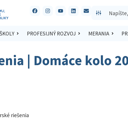
 ŠKOLY
PROFESIJNÝ ROZVOJ
MERANIA
PR
šenia | Domáce kolo 2
rské riešenia