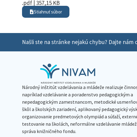
.pdf | 357,15 KB
Stiahnuť súbor
Našli ste na stránke nejakú chybu? Dajte nám o
Národný inštitút vzdelávania a mládeže realizuje činno
napríklad vzdelávanie a poradenstvo pedagogickým a
nepedagogickým zamestnancom, metodické usmerňov
škôl a školských zariadení, aplikovaný pedagogický vý
organizovanie predmetových olympiád a súťaží, extern
testovanie na školách, neformálne vzdelávanie mládeže
správa knižničného fondu.