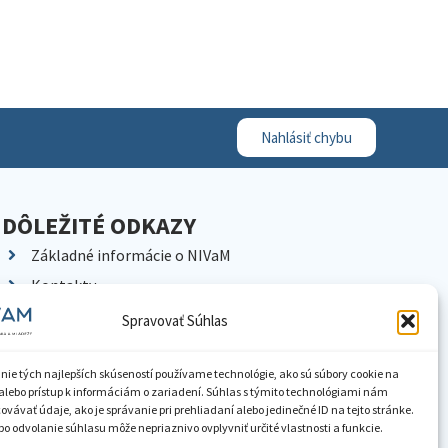
Nahlásiť chybu
DÔLEŽITÉ ODKAZY
Základné informácie o NIVaM
Kontakty
Kariéra
Spravovať Súhlas
Kde nás nájdete
Pracoviská NIVaM
nie tých najlepších skúseností používame technológie, ako sú súbory cookie na
alebo prístup k informáciám o zariadení. Súhlas s týmito technológiami nám
Dokumenty inštitúcie
vávať údaje, ako je správanie pri prehliadaní alebo jedinečné ID na tejto stránke.
o odvolanie súhlasu môže nepriaznivo ovplyvniť určité vlastnosti a funkcie.
Knižnica