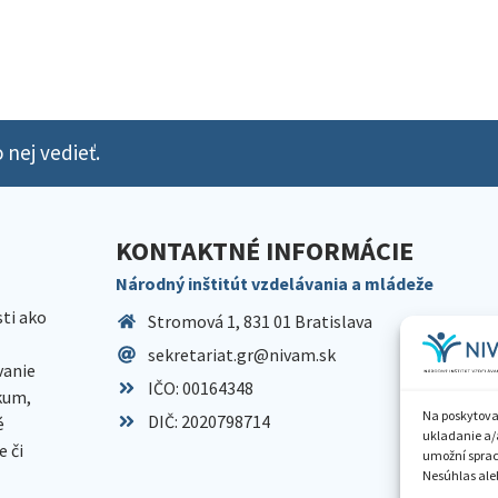
 nej vedieť.
KONTAKTNÉ INFORMÁCIE
Národný inštitút vzdelávania a mládeže
sti ako
Stromová 1, 831 01 Bratislava
sekretariat.gr@nivam.sk
anie
IČO: 00164348
skum,
Na poskytova
DIČ: 2020798714
é
ukladanie a/
 či
umožní spraco
Nesúhlas aleb