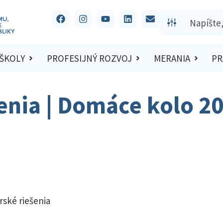
 ŠKOLY
PROFESIJNÝ ROZVOJ
MERANIA
PR
šenia | Domáce kolo 2
rské riešenia