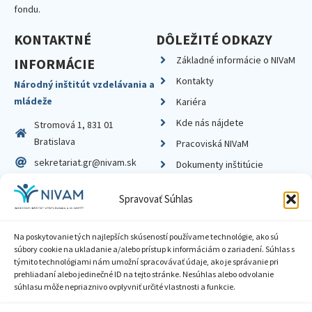
fondu.
KONTAKTNÉ
DÔLEŽITÉ ODKAZY
Základné informácie o NIVaM
INFORMÁCIE
Kontakty
Národný inštitút vzdelávania a
mládeže
Kariéra
Kde nás nájdete
Stromová 1, 831 01
Bratislava
Pracoviská NIVaM
sekretariat.gr@nivam.sk
Dokumenty inštitúcie
IČO: 00164348
Knižnica
Spravovať Súhlas
DIČ: 2020798714
Na poskytovanie tých najlepších skúseností používame technológie, ako sú
súbory cookie na ukladanie a/alebo prístup k informáciám o zariadení. Súhlas s
týmito technológiami nám umožní spracovávať údaje, ako je správanie pri
prehliadaní alebo jedinečné ID na tejto stránke. Nesúhlas alebo odvolanie
Zásady ochrany súkromia
súhlasu môže nepriaznivo ovplyvniť určité vlastnosti a funkcie.
Vyhlásenie o prístupnosti