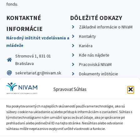
fondu.
KONTAKTNÉ
DÔLEŽITÉ ODKAZY
Základné informácie o NIVaM
INFORMÁCIE
Kontakty
Národný inštitút vzdelávania a
mládeže
Kariéra
Kde nás nájdete
Stromová 1, 831 01
Bratislava
Pracoviská NIVaM
sekretariat.gr@nivam.sk
Dokumenty inštitúcie
IČO: 00164348
Knižnica
Spravovať Súhlas
DIČ: 2020798714
Na poskytovanie tých najlepších skúseností používame technológie, ako sú
súbory cookie na ukladanie a/alebo prístup k informáciám o zariadení. Súhlas s
týmito technológiami nám umožní spracovávať údaje, ako je správanie pri
prehliadaní alebo jedinečné ID na tejto stránke. Nesúhlas alebo odvolanie
Zásady ochrany súkromia
súhlasu môže nepriaznivo ovplyvniť určité vlastnosti a funkcie.
Vyhlásenie o prístupnosti