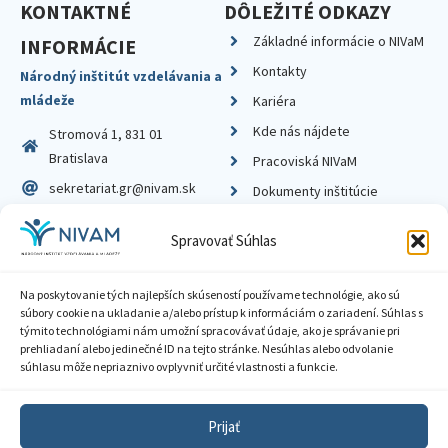
KONTAKTNÉ
DÔLEŽITÉ ODKAZY
Základné informácie o NIVaM
INFORMÁCIE
Kontakty
Národný inštitút vzdelávania a
mládeže
Kariéra
Kde nás nájdete
Stromová 1, 831 01
Bratislava
Pracoviská NIVaM
sekretariat.gr@nivam.sk
Dokumenty inštitúcie
IČO: 00164348
Knižnica
Spravovať Súhlas
DIČ: 2020798714
Na poskytovanie tých najlepších skúseností používame technológie, ako sú
súbory cookie na ukladanie a/alebo prístup k informáciám o zariadení. Súhlas s
týmito technológiami nám umožní spracovávať údaje, ako je správanie pri
prehliadaní alebo jedinečné ID na tejto stránke. Nesúhlas alebo odvolanie
Zásady ochrany súkromia
súhlasu môže nepriaznivo ovplyvniť určité vlastnosti a funkcie.
Vyhlásenie o prístupnosti
Prijať
Sprístupnenie informácií