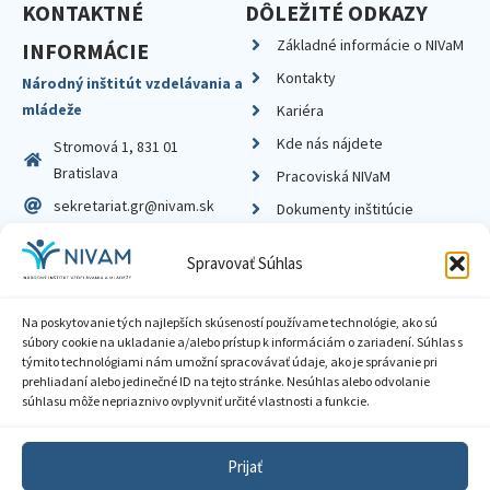
KONTAKTNÉ
DÔLEŽITÉ ODKAZY
Základné informácie o NIVaM
INFORMÁCIE
Kontakty
Národný inštitút vzdelávania a
mládeže
Kariéra
Kde nás nájdete
Stromová 1, 831 01
Bratislava
Pracoviská NIVaM
sekretariat.gr@nivam.sk
Dokumenty inštitúcie
IČO: 00164348
Knižnica
Spravovať Súhlas
DIČ: 2020798714
Na poskytovanie tých najlepších skúseností používame technológie, ako sú
súbory cookie na ukladanie a/alebo prístup k informáciám o zariadení. Súhlas s
týmito technológiami nám umožní spracovávať údaje, ako je správanie pri
prehliadaní alebo jedinečné ID na tejto stránke. Nesúhlas alebo odvolanie
Zásady ochrany súkromia
súhlasu môže nepriaznivo ovplyvniť určité vlastnosti a funkcie.
Vyhlásenie o prístupnosti
Prijať
Sprístupnenie informácií