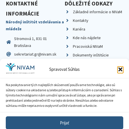
KONTAKTNÉ
DÔLEŽITÉ ODKAZY
Základné informácie o NIVaM
INFORMÁCIE
Kontakty
Národný inštitút vzdelávania a
mládeže
Kariéra
Kde nás nájdete
Stromová 1, 831 01
Bratislava
Pracoviská NIVaM
sekretariat.gr@nivam.sk
Dokumenty inštitúcie
IČO: 00164348
Knižnica
Spravovať Súhlas
DIČ: 2020798714
Na poskytovanie tých najlepších skúseností používame technológie, ako sú
súbory cookie na ukladanie a/alebo prístup k informáciám o zariadení. Súhlas s
týmito technológiami nám umožní spracovávať údaje, ako je správanie pri
prehliadaní alebo jedinečné ID na tejto stránke. Nesúhlas alebo odvolanie
Zásady ochrany súkromia
súhlasu môže nepriaznivo ovplyvniť určité vlastnosti a funkcie.
Vyhlásenie o prístupnosti
Prijať
Sprístupnenie informácií